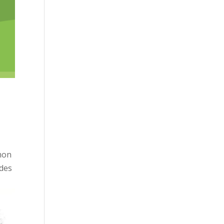
e
 mon
 des