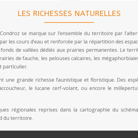
LES RICHESSES NATURELLES
 Condroz se marque sur l’ensemble du territoire par l’alte
ar les cours d’eau et renforcée par la répartition des espace
, fonds de vallées dédiés aux prairies permanentes. Le terr
prairies de fauche, les pelouses calcaires, les mégaphorbiai
 particulier.
ent une grande richesse faunistique et floristique. Des es
yte accoucheur, le lucane cerf-volant, ou encore le millep
ues régionales reprises dans la cartographie du schéma 
 du territoire.