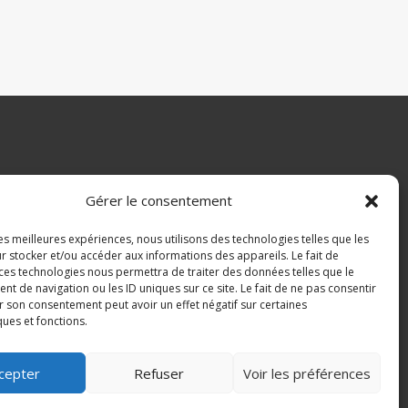
Gérer le consentement
les meilleures expériences, nous utilisons des technologies telles que les
r stocker et/ou accéder aux informations des appareils. Le fait de
 ces technologies nous permettra de traiter des données telles que le
 de navigation ou les ID uniques sur ce site. Le fait de ne pas consentir
is, Havelange et Ohey
r son consentement peut avoir un effet négatif sur certaines
ques et fonctions.
etter
cepter
Refuser
Voir les préférences