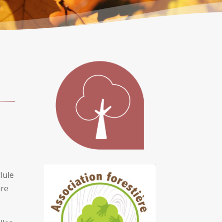
lule
ire