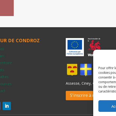
UR DE CONDROZ
eil
arc
rritoire
Pour offrir 
ets
cookies pou
alités
consentir à
comportement
Assesse, Ciney, Gesves, Hamo
ources
ou de retire
act
caractéristi
S'inscrire à notre newsl
Ac