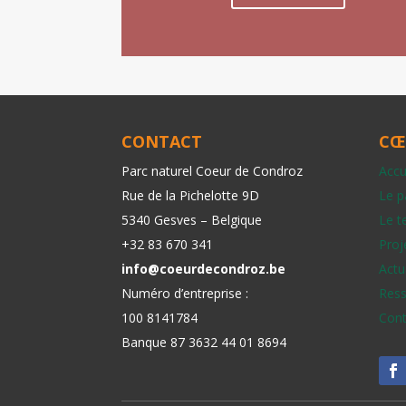
CONTACT
CŒ
Parc naturel Coeur de Condroz
Accu
Rue de la Pichelotte 9D
Le p
5340 Gesves – Belgique
Le te
+32 83 670 341
Proj
info@coeurdecondroz.be
Actu
Numéro d’entreprise :
Ress
100 8141784
Cont
Banque 87 3632 44 01 8694