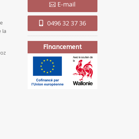
E-mail
0496 32 37 36
ue
 la
Financement
roz