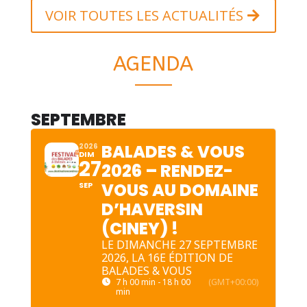
VOIR TOUTES LES ACTUALITÉS
AGENDA
SEPTEMBRE
BALADES & VOUS
2026
DIM
27
2026 – RENDEZ-
VOUS AU DOMAINE
SEP
D’HAVERSIN
(CINEY) !
LE DIMANCHE 27 SEPTEMBRE
2026, LA 16E ÉDITION DE
BALADES & VOUS
7 h 00 min - 18 h 00
(GMT+00:00)
min