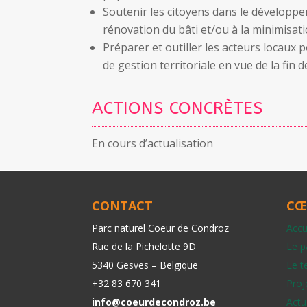
Soutenir les citoyens dans le développe
rénovation du bâti et/ou à la minimisatio
Préparer et outiller les acteurs locaux p
de gestion territoriale en vue de la fin de 
ACTIONS CONCRÈTES
En cours d’actualisation
CONTACT
CŒ
Parc naturel Coeur de Condroz
Accu
Rue de la Pichelotte 9D
Le p
5340 Gesves – Belgique
Le te
+32 83 670 341
Proj
info@coeurdecondroz.be
Actu