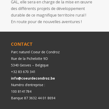
GAL, elle sera en charge de la mise en œuvre
des différents projets de développement
durable de ce magnifique territoire rural !
En route pour de nouvelles aventures !
CONTACT
Parc naturel Coeur de Condroz
Rue de la Pichelotte 9D
5340 Gesves – Belgique
+32 83 670 341
info@coeurdecondroz.be
Numéro d’entreprise :
100 8141784
Banque 87 3632 44 01 8694