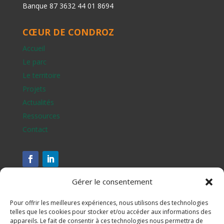
Banque 87 3632 44 01 8694
CŒUR DE CONDROZ
Accueil
Le parc
Le territoire
Projets
Actualités
Ressources
Contact
Gérer le consentement
Pour offrir les meilleures expériences, nous utilisons des technologies
telles que les cookies pour stocker et/ou accéder aux informations des
appareils. Le fait de consentir à ces technologies nous permettra de