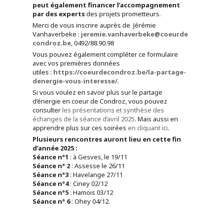
peut également financer l’accompagnement
par des experts
des projets prometteurs.
Merci de vous inscrire auprès de Jérémie
Vanhaverbeke :
jeremie.vanhaverbeke@coeurde
condroz.be
, 0492/88.90.98
Vous pouvez également compléter ce formulaire
avec vos premières données
utiles :
https://coeurdecondroz.be/la-partage-
denergie-vous-interesse/
.
Si vous voulez en savoir plus sur le partage
d’énergie en coeur de Condroz, vous pouvez
consulter
les présentations et synthèse des
échanges de la séance d’avril 2025
. Mais aussi en
apprendre plus sur ces soirées
en cliquant ici
.
Plusieurs rencontres auront lieu en cette fin
d’année 2025 :
Séance n°1
: à Gesves, le 19/11
Séance n° 2
: Assesse le 26/11
Séance n°3
: Havelange 27/11
Séance n°4
: Ciney 02/12
Séance n°5
: Hamois 03/12
Séance n° 6
: Ohey 04/12.