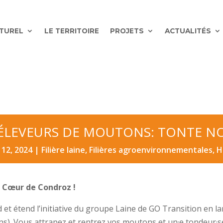
ATUREL
LE TERRITOIRE
PROJETS
ACTUALITÉS
 ÉLEVEURS DE MOUTONS: TONTE N
12, 2024
|
Filière laine
,
Filières agroenvironnementales
,
H
l Cœur de Condroz !
et étend l’initiative du groupe Laine de GO Transition en 
ns). Vous attrapez et rentrez vos moutons et un·e tondeur·se