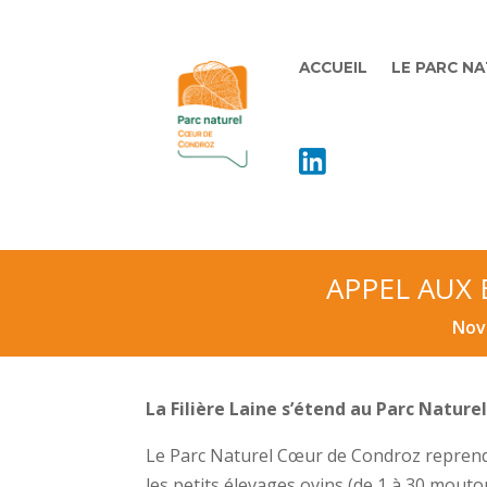
ACCUEIL
LE PARC N
APPEL AUX
Nov 
La Filière Laine s’étend au Parc Nature
Le Parc Naturel Cœur de Condroz reprend 
les petits élevages ovins (de 1 à 30 mouto