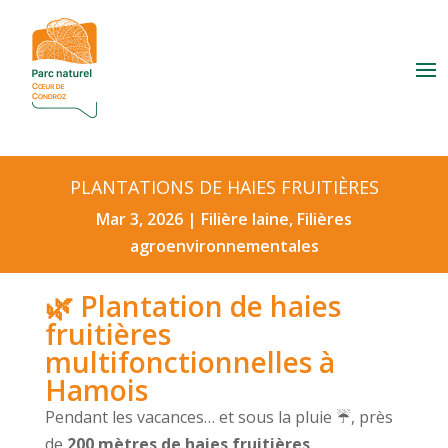
PLANTATIONS DE HAIES FRUITIÈRES
Mar 3, 2026
|
Filière laine
,
Filières
agroenvironnementales
🌿 Plantation de haies
fruitières
multifonctionnelles à
Hamois
Pendant les vacances… et sous la pluie ☔, près
de
200 mètres de haies fruitières