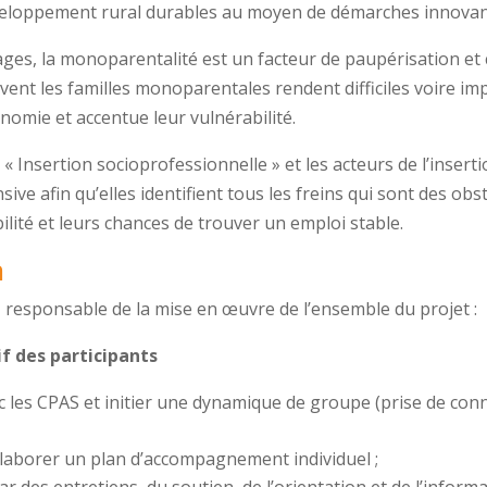
veloppement rural durables au moyen de démarches innovant
ages, la monoparentalité est un facteur de paupérisation e
ivent les familles monoparentales rendent difficiles voire imp
onomie et accentue leur vulnérabilité.
 « Insertion socioprofessionnelle » et les acteurs de l’inser
nsive
afin qu’elles identifient tous les freins qui sont des ob
ité et leurs chances de trouver un emploi stable.
n
z responsable de la mise en œuvre de l’ensemble du projet :
f des participants
 les CPAS et initier une dynamique de groupe (prise de conn
élaborer un plan d’accompagnement individuel ;