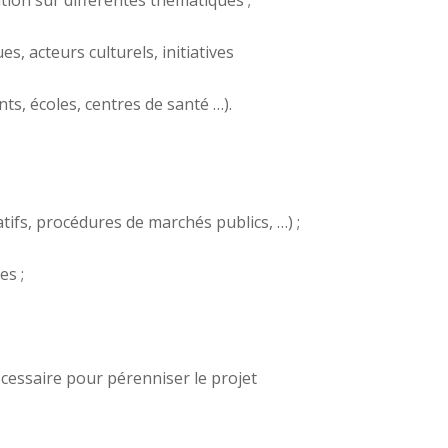
ation sur différentes thématiques ;
;
, acteurs culturels, initiatives
ts, écoles, centres de santé …).
ratifs, procédures de marchés publics, …) ;
es ;
cessaire pour pérenniser le projet