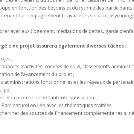
 des entretiens, du soutien, de l’orientation et de l’inform
upe en fonction des besoins et du rythme des participants 
tenant l’accompagnement (travailleurs sociaux, psychologues
borer avec eux (logement, médiations de dettes, garde d’enfan
hargé·e de projet assurera également diverses tâches
:
ojet ;
(rapports d’activités, comités de suivi, classements administ
nation de l’avancement du projet ;
es administrations fonctionnelles et les réseaux de partenair
uipe ;
et et la promotion de l‘autorité subsidiante ;
 Parc naturel en lien avec les thématiques traitées ;
rechercher des sources de financement complémentaires si né