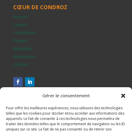
CŒUR DE CONDROZ
Accueil
Le parc
Le territoire
Projets
Actualités
Ressources
Contact
Gérer le consentement
Pour offrir les meilleures expériences, nous utilisons des technologies
telles que les cookies pour stocker et/ou accéder aux informations des
appareils. Le fait de consentir à ces technologies nous permettra de
traiter des données telles que le comportement de navigation ou les ID
uniques sur ce site. Le fait de ne pas consentir ou de retirer son