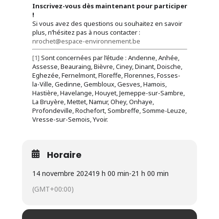
Inscrivez-vous dès maintenant pour participer
!
Si vous avez des questions ou souhaitez en savoir
plus, n’hésitez pas à nous contacter :
nrochet@espace-environnement.be
[1]
Sont concernées par l’étude : Andenne, Anhée,
Assesse, Beauraing, Bièvre, Ciney, Dinant, Doische,
Eghezée, Fernelmont, Floreffe, Florennes, Fosses-
la-Ville, Gedinne, Gembloux, Gesves, Hamois,
Hastière, Havelange, Houyet, Jemeppe-sur-Sambre,
La Bruyère, Mettet, Namur, Ohey, Onhaye,
Profondeville, Rochefort, Sombreffe, Somme-Leuze,
Vresse-sur-Semois, Yvoir.
Horaire
14 novembre 2024
19 h 00 min
-
21 h 00 min
(GMT+00:00)