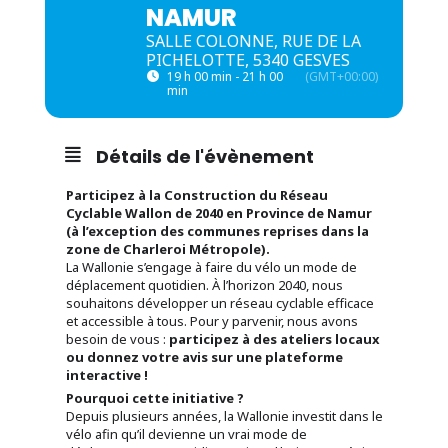
NAMUR
SALLE COLONNE, RUE DE LA
PICHELOTTE, 5340 GESVES
19 h 00 min - 21 h 00
(GMT+00:00)
min
Détails de l'évènement
Participez à la Construction du Réseau
Cyclable Wallon de 2040 en Province de Namur
(à l’exception des communes reprises dans la
zone de Charleroi Métropole).
La Wallonie s’engage à faire du vélo un mode de
déplacement quotidien. À l’horizon 2040, nous
souhaitons développer un réseau cyclable efficace
et accessible à tous. Pour y parvenir, nous avons
besoin de vous :
participez à des ateliers locaux
ou donnez votre avis sur une plateforme
interactive !
Pourquoi cette initiative ?
Depuis plusieurs années, la Wallonie investit dans le
vélo afin qu’il devienne un vrai mode de