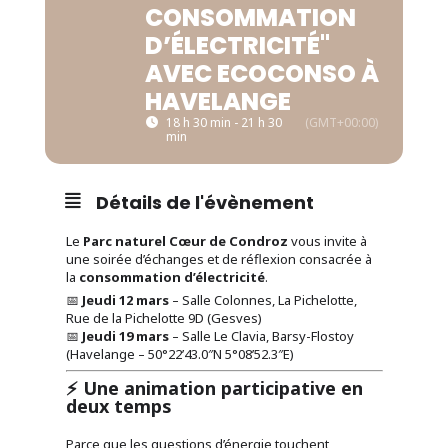
CONSOMMATION
D’ÉLECTRICITÉ"
AVEC ECOCONSO À
HAVELANGE
18 h 30 min - 21 h 30
(GMT+00:00)
min
Détails de l'évènement
Le
Parc naturel Cœur de Condroz
vous invite à
une soirée d’échanges et de réflexion consacrée à
la
consommation d’électricité
.
📅
Jeudi 12 mars
– Salle Colonnes, La Pichelotte,
Rue de la Pichelotte 9D (Gesves)
📅
Jeudi 19 mars
– Salle Le Clavia, Barsy-Flostoy
(Havelange – 50°22’43.0″N 5°08’52.3″E)
⚡ Une animation participative en
deux temps
Parce que les questions d’énergie touchent