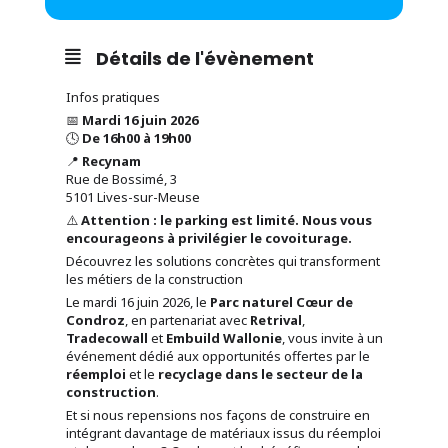
Détails de l'évènement
Infos pratiques
📅
Mardi 16 juin 2026
🕓
De 16h00 à 19h00
📍
Recynam
Rue de Bossimé, 3
5101 Lives-sur-Meuse
⚠️
Attention : le parking est limité. Nous vous
encourageons à privilégier le covoiturage.
Découvrez les solutions concrètes qui transforment
les métiers de la construction
Le mardi 16 juin 2026, le
Parc naturel Cœur de
Condroz
, en partenariat avec
Retrival
,
Tradecowall
et
Embuild Wallonie
, vous invite à un
événement dédié aux opportunités offertes par le
réemploi
et le
recyclage dans le secteur de la
construction
.
Et si nous repensions nos façons de construire en
intégrant davantage de matériaux issus du réemploi