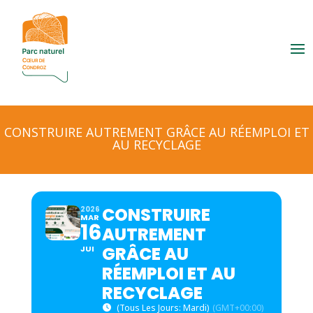
CONSTRUIRE AUTREMENT GRÂCE AU RÉEMPLOI ET
AU RECYCLAGE
CONSTRUIRE
2026
MAR
16
AUTREMENT
GRÂCE AU
JUI
RÉEMPLOI ET AU
RECYCLAGE
(Tous Les Jours: Mardi)
(GMT+00:00)