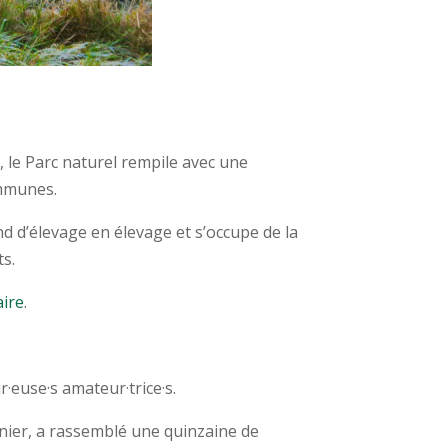
 le Parc naturel rempile avec une
ommunes.
nd d’élevage en élevage et s’occupe de la
ts.
aire
.
r·euse·s amateur·trice·s.
rnier, a rassemblé une quinzaine de