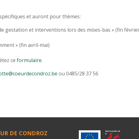
spécifiques et auront pour thèmes :
e gestation et interventions lors des mises-bas » (fin févri
mment » (fin avril-mai)
létez ce
formulaire
.
otte@coeurdecondroz.be
ou 0485/28 37 56
UR DE CONDROZ