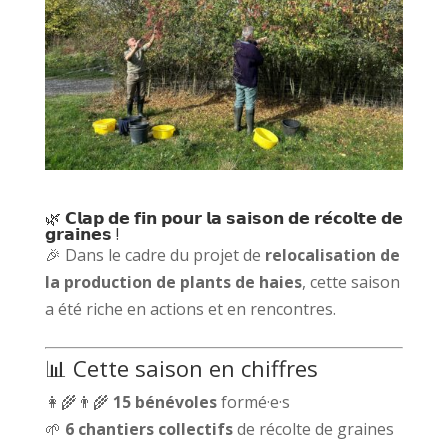
🌿 𝗖𝗹𝗮𝗽 𝗱𝗲 𝗳𝗶𝗻 𝗽𝗼𝘂𝗿 𝗹𝗮 𝘀𝗮𝗶𝘀𝗼𝗻 𝗱𝗲 𝗿𝗲́𝗰𝗼𝗹𝘁𝗲 𝗱𝗲
𝗴𝗿𝗮𝗶𝗻𝗲𝘀 !
🎉 Dans le cadre du projet de
relocalisation de
la production de plants de haies
, cette saison
a été riche en actions et en rencontres.
📊 Cette saison en chiffres
👩‍🌾👨‍🌾
15 bénévoles
formé·e·s
🌱
6 chantiers collectifs
de récolte de graines