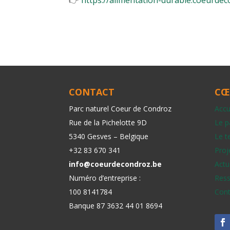
👉
https://alimentation-durable.coeurdec
CONTACT
CŒ
Parc naturel Coeur de Condroz
Accu
Rue de la Pichelotte 9D
Le p
5340 Gesves – Belgique
Le te
+32 83 670 341
Proj
info@coeurdecondroz.be
Actu
Numéro d’entreprise :
Ress
100 8141784
Cont
Banque 87 3632 44 01 8694