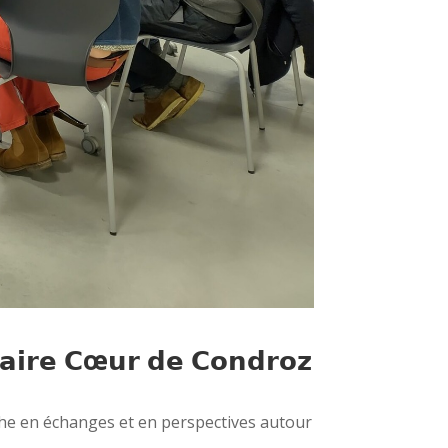
𝗶𝗿𝗲 𝗖
œ
𝘂𝗿 𝗱𝗲 𝗖𝗼𝗻𝗱𝗿𝗼𝘇
che en échanges et en perspectives autour