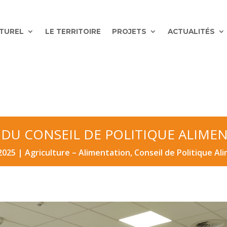
ATUREL
LE TERRITOIRE
PROJETS
ACTUALITÉS
S DU CONSEIL DE POLITIQUE ALIM
2025
|
Agriculture – Alimentation
,
Conseil de Politique Al