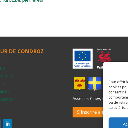
ondroz.be/plenieres/
UR DE CONDROZ
eil
arc
rritoire
Pour offrir 
ets
cookies pou
alités
consentir à
comportement
Assesse, Ciney, Gesves, Hamo
ources
ou de retire
act
caractéristi
S'inscrire à notre newsl
Ac