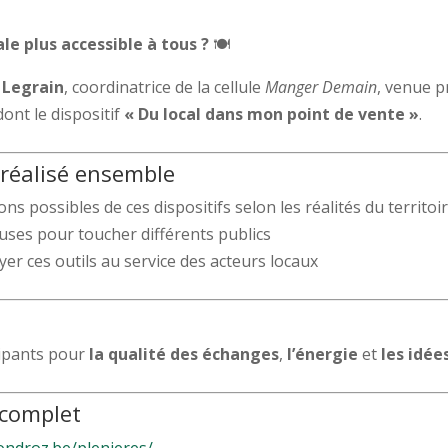
e plus accessible à tous ?
🍽️
 Legrain
, coordinatrice de la cellule
Manger Demain
, venue p
dont le dispositif
« Du local dans mon point de vente »
.
 réalisé ensemble
ons possibles de ces dispositifs selon les réalités du territoi
uses pour toucher différents publics
yer ces outils au service des acteurs locaux
cipants pour
la qualité des échanges
,
l’énergie
et
les idée
 complet