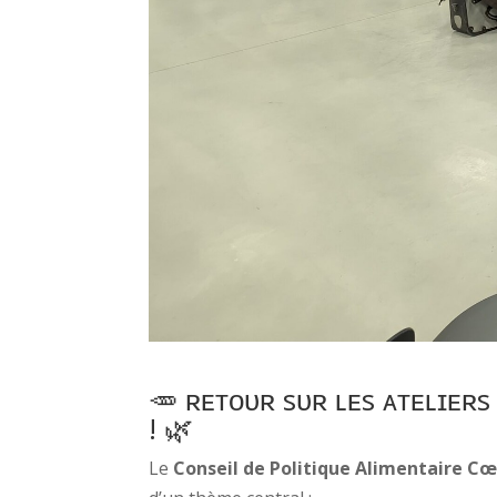
🥕 ʀᴇᴛᴏᴜʀ sᴜʀ ʟᴇs ᴀᴛᴇʟɪᴇʀs ᴅᴜ 𝗖𝗼
! 🌿
Le
Conseil de Politique Alimentaire C