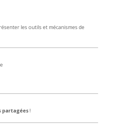
résenter les outils et mécanismes de
re
s partagées
!