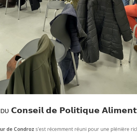
𝗻𝘀𝗲𝗶𝗹 𝗱𝗲 𝗣𝗼𝗹𝗶𝘁𝗶𝗾𝘂𝗲 𝗔𝗹𝗶𝗺𝗲𝗻𝘁
œur de Condroz
s’est récemment réuni pour une plénière ri