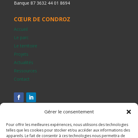
Banque 87 3632 44 01 8694
CŒUR DE CONDROZ
Accueil
Le parc
Le territoire
Projets
Actualités
Ressources
Contact
Gérer le consentement
Pour offrir les meilleures expériences, nous utilisons des technologies
telles que les cookies pour stocker et/ou accéder aux informations des
appareils. Le fait de consentir à ces technologies nous permettra de