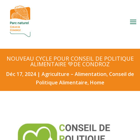
NOUVEAU CYCLE POUR CONSEIL DE POLITIQUE
ALIMENTAIRE 💚DE CONDROZ
Déc 17, 2024
|
Agriculture – Alimentation
,
Conseil de
Politique Alimentaire
,
Home