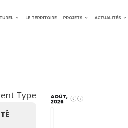
ATUREL
LE TERRITOIRE
PROJETS
ACTUALITÉS
vent Type
AOÛT,
2026
ITÉ
N
O