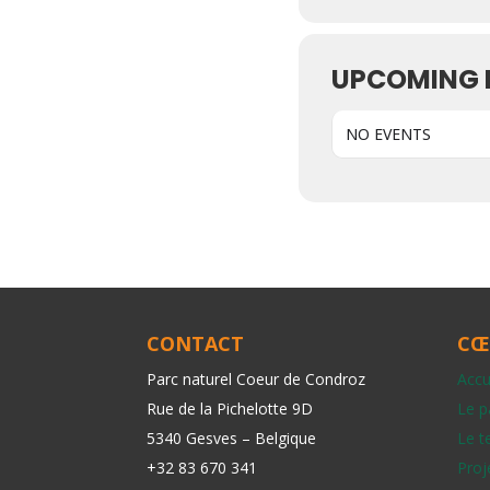
UPCOMING 
NO EVENTS
CONTACT
CŒ
Parc naturel Coeur de Condroz
Accu
Rue de la Pichelotte 9D
Le p
5340 Gesves – Belgique
Le te
+32 83 670 341
Proj