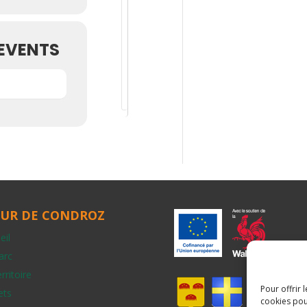
E
V
E
EVENTS
N
T
S
UR DE CONDROZ
eil
arc
rritoire
Pour offrir 
ets
cookies pou