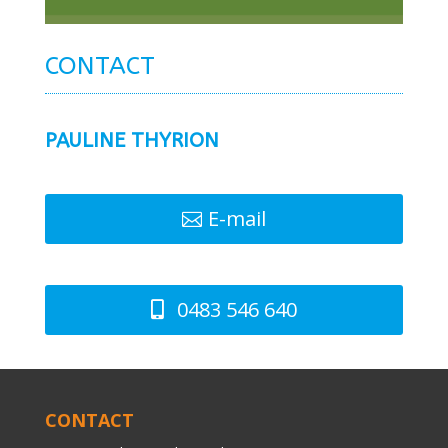
CONTACT
PAULINE THYRION
E-mail
0483 546 640
CONTACT